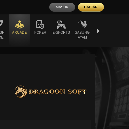
MASUK
DAFTAR
SH
ARCADE
POKER
E-SPORTS
SABUNG
PROMOSI
ME
AYAM