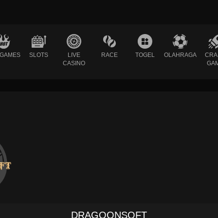
 GAMES
SLOTS
LIVE
RACE
TOGEL
OLAHRAGA
CRA
CASINO
GA
DRAGOONSOFT