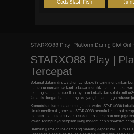
Gods Slash Fish
Jump
STARXO88 Play| Platform Daring Slot Onl
STARXO88 Play | Pla
Tercepat
Selamat datang di situs alternatif starxo88 yang menyajika
gampang menang jackpot terbesar memiliki rtp atau tingkat w
menang selalu memberikan layanan terbaik dan selalu online
fantastis dengan hadiah uang asli yang besar hingga ratusan j
Kemudahan kamu dalam mengakses websit STARXO88 terbaik ga
Untuk menikmati game slot STARXO88 pemain kini dapat menga
memiliki lisensi resmi PAGCOR dengan keamanan dan juga keny
jawab. Mempunyai tampilan yang modern dan responsive deng
Bermain game online gampang menang deposit kecil 10rb saja 