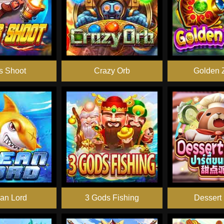
's Shoot
Crazy Orb
Golden
an Lord
3 Gods Fishing
Dessert 