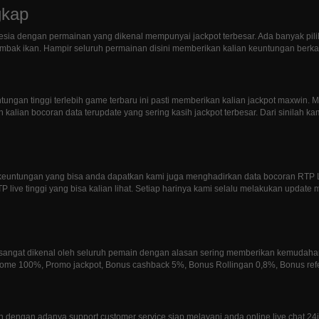
gkap
sia dengan permainan yang dikenal mempunyai jackpot terbesar. Ada banyak pilih
 tembak ikan. Hampir seluruh permainan disini memberikan kalian keuntungan berkali
ntungan tinggi terlebih game terbaru ini pasti memberikan kalian jackpot maxwin
kalian bocoran data terupdate yang sering kasih jackpot terbesar. Dari sinilah ka
e keuntungan yang bisa anda dapatkan kami juga menghadirkan data bocoran RTP 
live tinggi yang bisa kalian lihat. Setiap harinya kami selalu melakukan update
 sangat dikenal oleh seluruh pemain dengan alasan sering memberikan kemuda
me 100%, Promo jackpot, Bonus cashback 5%, Bonus Rollingan 0,8%, Bonus referr
ah dengan adanya support customer service siap melayani anda online live chat 