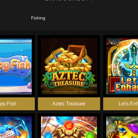
Fishing
py Fish
Aztec Treasure
Let's En