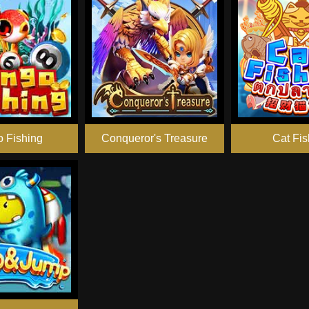
o Fishing
Conqueror's Treasure
Cat Fis