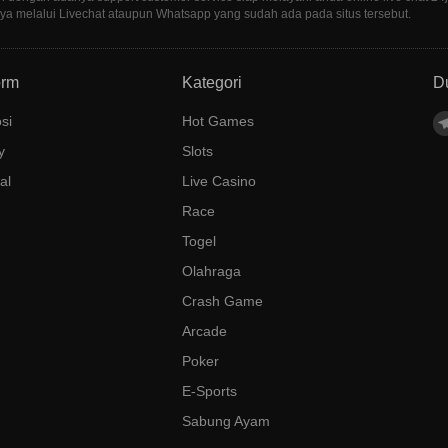
 melalui Livechat ataupun Whatsapp yang sudah ada pada situs tersebut.
orm
Kategori
D
si
Hot Games
y
Slots
al
Live Casino
Race
Togel
Olahraga
Crash Game
Arcade
Poker
E-Sports
Sabung Ayam