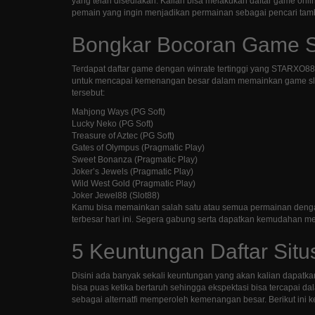
yang telah disediakan. Kalian bisa melakukan daftar game onli
pemain yang ingin menjadikan permainan sebagai pencari ta
Bongkar Bocoran Game Slo
Terdapat daftar game dengan winrate tertinggi yang STARXO88
untuk mencapai kemenangan besar dalam memainkan game slot t
tersebut:
Mahjong Ways (PG Soft)
Lucky Neko (PG Soft)
Treasure of Aztec (PG Soft)
Gates of Olympus (Pragmatic Play)
Sweet Bonanza (Pragmatic Play)
Joker’s Jewels (Pragmatic Play)
Wild West Gold (Pragmatic Play)
Joker Jewel88 (Slot88)
Kamu bisa memainkan salah satu atau semua permainan dengan
terbesar hari ini. Segera gabung serta dapatkan kemudahan me
5 Keuntungan Daftar Situ
Disini ada banyak sekali keuntungan yang akan kalian dapatka
bisa puas ketika bertaruh sehingga ekspektasi bisa tercapai d
sebagai alternatfi memperoleh kemenangan besar. Berikut ini 