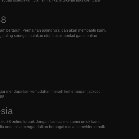
sudah disediakan. Dari sinilah kami dikenal luas oleh para
88
alam bertaruh. Permainan paling viral dan akan membantu kamu
aling sering dimainkan oleh bettor, berikut game online
88 agar mendapatkan kemudahan meraih kemenangan jackpot
88.
sia
slot88 online terbaik dengan fasilitas menjamin untuk kamu
i itu anda bisa mengandalkan berbagai macam provider terbaik